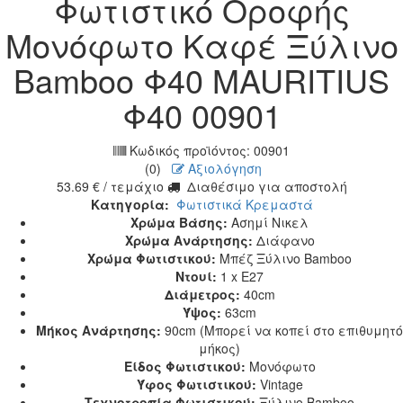
Φωτιστικό Οροφής
Μονόφωτο Καφέ Ξύλινο
Bamboo Φ40 MAURITIUS
Φ40 00901
Κωδικός προϊόντος:
00901
(0)
Αξιολόγηση
53.69
€
/ τεμάχιο
Διαθέσιμο για αποστολή
Κατηγορία:
Φωτιστικά Κρεμαστά
Χρώμα Βάσης:
Ασημί Νικελ
Χρώμα Ανάρτησης:
Διάφανο
Χρώμα Φωτιστικού:
Μπέζ Ξύλινο Bamboo
Ντουί:
1 x E27
Διάμετρος:
40cm
Ύψος:
63cm
Μήκος Ανάρτησης:
90cm (Μπορεί να κοπεί στο επιθυμητό
μήκος)
Είδος Φωτιστικού:
Μονόφωτο
Ύφος Φωτιστικού:
Vintage
Τεχνοτροπία Φωτιστικού:
Ξύλινο Bamboo