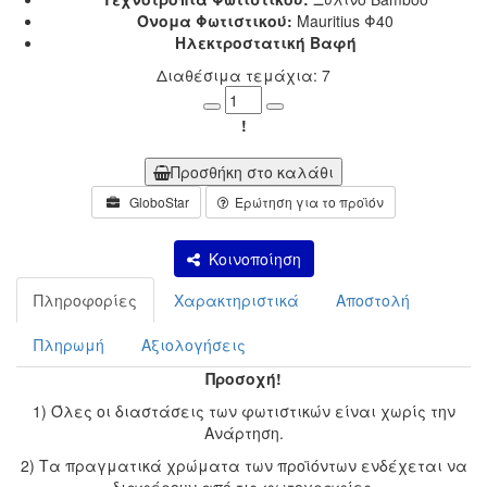
Όνομα Φωτιστικού:
Mauritius Φ40
Ηλεκτροστατική Βαφή
Διαθέσιμα τεμάχια: 7
Minus
Plus
!
Προσθήκη στο καλάθι
GloboStar
Ερώτηση για το προϊόν
Κοινοποίηση
Πληροφορίες
Χαρακτηριστικά
Αποστολή
Πληρωμή
Αξιολογήσεις
Προσοχή!
1) Όλες οι διαστάσεις των φωτιστικών είναι χωρίς την
Ανάρτηση.
2) Τα πραγματικά χρώματα των προϊόντων ενδέχεται να
διαφέρουν από τις φωτογραφίες.