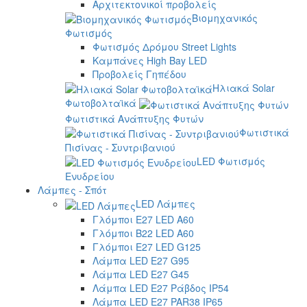
Αρχιτεκτονικοί προβολείς
Βιομηχανικός
Φωτισμός
Φωτισμός Δρόμου Street Lights
Καμπάνες High Bay LED
Προβολείς Γηπέδου
Ηλιακά Solar
Φωτοβολταϊκά
Φωτιστικά Ανάπτυξης Φυτών
Φωτιστικά
Πισίνας - Συντριβανιού
LED Φωτισμός
Ενυδρείου
Λάμπες - Σπότ
LED Λάμπες
Γλόμποι E27 LED A60
Γλόμποι B22 LED A60
Γλόμποι E27 LED G125
Λάμπα LED E27 G95
Λάμπα LED E27 G45
Λάμπα LED E27 Ράβδος IP54
Λάμπα LED E27 PAR38 IP65