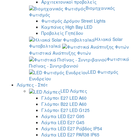
Αρχιτεκτονικοί προβολείς
Βιομηχανικός
Φωτισμός
Φωτισμός Δρόμου Street Lights
Καμπάνες High Bay LED
Προβολείς Γηπέδου
Ηλιακά Solar
Φωτοβολταϊκά
Φωτιστικά Ανάπτυξης Φυτών
Φωτιστικά
Πισίνας - Συντριβανιού
LED Φωτισμός
Ενυδρείου
Λάμπες - Σπότ
LED Λάμπες
Γλόμποι E27 LED A60
Γλόμποι B22 LED A60
Γλόμποι E27 LED G125
Λάμπα LED E27 G95
Λάμπα LED E27 G45
Λάμπα LED E27 Ράβδος IP54
Λάμπα LED E27 PAR38 IP65