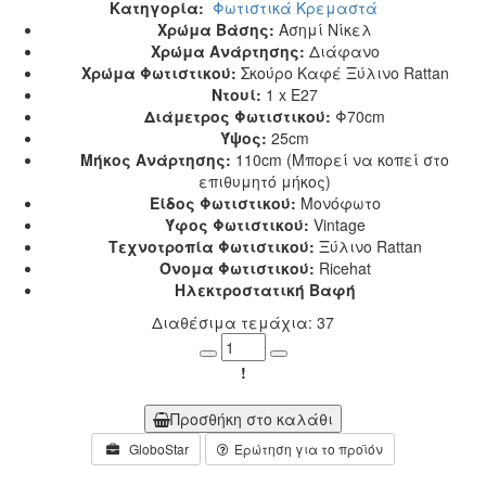
Κατηγορία:
Φωτιστικά Κρεμαστά
Χρώμα Βάσης:
Ασημί Νίκελ
Χρώμα Ανάρτησης:
Διάφανο
Χρώμα Φωτιστικού:
Σκούρο Καφέ Ξύλινο Rattan
Ντουί:
1 x E27
Διάμετρος Φωτιστικού:
Φ70cm
Ύψος:
25cm
Μήκος Ανάρτησης:
110cm (Μπορεί να κοπεί στο
επιθυμητό μήκος)
Είδος Φωτιστικού:
Μονόφωτο
Ύφος Φωτιστικού:
Vintage
Τεχνοτροπία Φωτιστικού:
Ξύλινο Rattan
Όνομα Φωτιστικού:
Ricehat
Ηλεκτροστατική Βαφή
Διαθέσιμα τεμάχια: 37
Minus
Plus
!
Προσθήκη στο καλάθι
GloboStar
Ερώτηση για το προϊόν