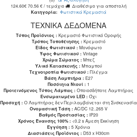
124.60
€
70.56
€
/ τεμάχιο
Διαθέσιμο για αποστολή
Κατηγορία:
Φωτιστικά Κρεμαστά
ΤΕΧΝΙΚΑ ΔΕΔΟΜΕΝΑ
Τύπος Προϊόντος :
Κρεμαστό Φωτιστικό Οροφής
Τρόπος Τοποθέτησης :
Κρεμαστό
Είδος Φωτιστικού :
Μονόφωτο
Ύφος Φωτιστικού :
Vintage
Χρώμα Σώματος :
Μπεζ
Υλικό Κατασκευής :
Μπαμπού
Τεχνοτροπία Φωτιστικού :
Πλέγμα
Βάση Λαμπτήρα :
E27
Ποσότητα Ντουί :
1
Προτεινόμενος Τύπος Λάμπας :
Οποιοσδήποτε Λαμπτήρας
Ενσωματωμένο LED :
Όχι
Προσοχή :
Ο Λαμπτήρας δεν Περιλαμβάνεται στη Συσκευασία
Ονομαστική Τάση :
AC/DC 12..265 V
Βαθμός Προστασίας :
IP20
Χρόνος Έναυσης 100% :
<0.2 s Άμεση Εκκίνηση
Εγγύηση :
5 Χρόνια
Διαστάσεις Προϊόντος :
D53 x H30cm