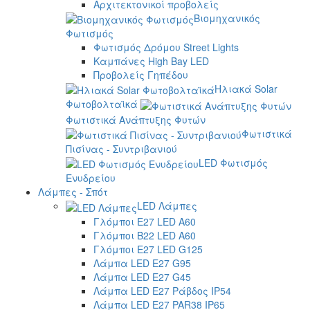
Αρχιτεκτονικοί προβολείς
Βιομηχανικός
Φωτισμός
Φωτισμός Δρόμου Street Lights
Καμπάνες High Bay LED
Προβολείς Γηπέδου
Ηλιακά Solar
Φωτοβολταϊκά
Φωτιστικά Ανάπτυξης Φυτών
Φωτιστικά
Πισίνας - Συντριβανιού
LED Φωτισμός
Ενυδρείου
Λάμπες - Σπότ
LED Λάμπες
Γλόμποι E27 LED A60
Γλόμποι B22 LED A60
Γλόμποι E27 LED G125
Λάμπα LED E27 G95
Λάμπα LED E27 G45
Λάμπα LED E27 Ράβδος IP54
Λάμπα LED E27 PAR38 IP65