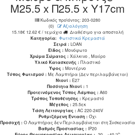
Μ25.5 x Π25.5 x Υ17cm
Κωδικός προϊόντος:
203-0280
(0)
Αξιολόγηση
15.18
€
12.62
€
/ τεμάχιο
Διαθέσιμο για αποστολή
Κατηγορία:
Φωτιστικά Κρεμαστά
Σειρά :
LOAN
Είδος :
Μονόφωτο
Χρώμα Σώματος :
Χάλκινο , Μαύρο
Υλικό Κατασκευής :
Πλαστικό
Ύφος :
Μοντέρνο
Τύπος Φωτισμού :
Με Λαμπτήρα (Δεν περιλαμβάνεται)
Ντουί :
E27
Ποσότητα Ντουί :
1
Προτεινόμενος Τύπος Λάμπας :
A60
Τρόπος Τοποθέτησης :
Κρεμαστό
Μέγεθος :
25.5εκ
Τάση Λειτουργίας :
AC 220-240V
Ρυθμιζόμενη Ένταση :
Όχι
Προσοχή :
Ο Λαμπτήρας δεν Περιλαμβάνεται στη Συσκευασία
Βαθμός Προστασίας :
IP20
Εύρος Θερμοκρασίας Λειτουργίας :
-20…+40 °C