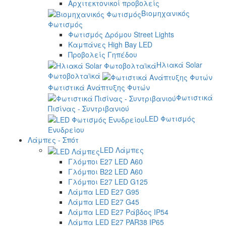
Αρχιτεκτονικοί προβολείς
Βιομηχανικός
Φωτισμός
Φωτισμός Δρόμου Street Lights
Καμπάνες High Bay LED
Προβολείς Γηπέδου
Ηλιακά Solar
Φωτοβολταϊκά
Φωτιστικά Ανάπτυξης Φυτών
Φωτιστικά
Πισίνας - Συντριβανιού
LED Φωτισμός
Ενυδρείου
Λάμπες - Σπότ
LED Λάμπες
Γλόμποι E27 LED A60
Γλόμποι B22 LED A60
Γλόμποι E27 LED G125
Λάμπα LED E27 G95
Λάμπα LED E27 G45
Λάμπα LED E27 Ράβδος IP54
Λάμπα LED E27 PAR38 IP65