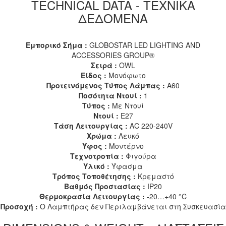
TECHNICAL DATA - ΤΕΧΝΙΚΑ
ΔΕΔΟΜΕΝΑ
Εμπορικό Σήμα :
GLOBOSTAR LED LIGHTING AND
ACCESSORIES GROUP®
Σειρά :
OWL
Είδος :
Μονόφωτο
Προτεινόμενος Τύπος Λάμπας :
A60
Ποσότητα Ντουί :
1
Τύπος :
Με Ντουί
Ντουί :
E27
Τάση Λειτουργίας :
AC 220-240V
Χρώμα :
Λευκό
Ύφος :
Μοντέρνο
Τεχνοτροπία :
Φιγούρα
Υλικό :
Ύφασμα
Τρόπος Τοποθέτησης :
Κρεμαστό
Βαθμός Προστασίας :
IP20
Θερμοκρασία Λειτουργίας :
-20…+40 °C
Προσοχή :
Ο Λαμπτήρας δεν Περιλαμβάνεται στη Συσκευασία