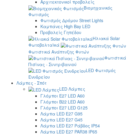
Αρχιτεκτονικοί προβολείς
Βιομηχανικός
Φωτισμός
Φωτισμός Δρόμου Street Lights
Καμπάνες High Bay LED
Προβολείς Γηπέδου
Ηλιακά Solar
Φωτοβολταϊκά
Φωτιστικά Ανάπτυξης Φυτών
Φωτιστικά
Πισίνας - Συντριβανιού
LED Φωτισμός
Ενυδρείου
Λάμπες - Σπότ
LED Λάμπες
Γλόμποι E27 LED A60
Γλόμποι B22 LED A60
Γλόμποι E27 LED G125
Λάμπα LED E27 G95
Λάμπα LED E27 G45
Λάμπα LED E27 Ράβδος IP54
Λάμπα LED E27 PAR38 IP65