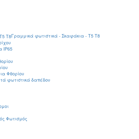
Γραμμικά φωτιστικά - Σκαφάκια - Τ5 T8
οίχου
 IP65
θορίου
ρίου
ια Φθορίου
τά φωτιστικά δαπέδου
ομοι
ός Φωτισμός