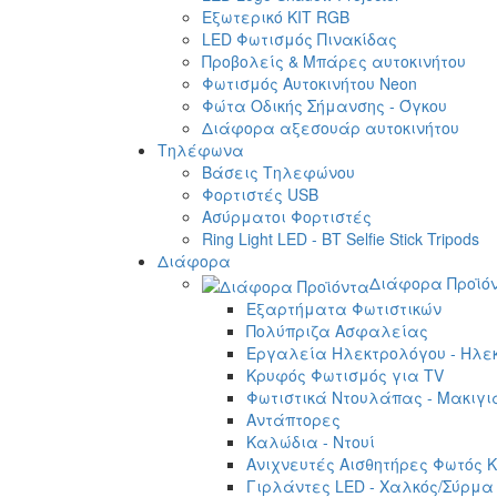
Εξωτερικό ΚΙΤ RGB
LED Φωτισμός Πινακίδας
Προβολείς & Μπάρες αυτοκινήτου
Φωτισμός Αυτοκινήτου Neon
Φώτα Οδικής Σήμανσης - Όγκου
Διάφορα αξεσουάρ αυτοκινήτου
Τηλέφωνα
Βάσεις Τηλεφώνου
Φορτιστές USB
Ασύρματοι Φορτιστές
Ring Light LED - BT Selfie Stick Tripods
Διάφορα
Διάφορα Προϊό
Εξαρτήματα Φωτιστικών
Πολύπριζα Ασφαλείας
Εργαλεία Ηλεκτρολόγου - Ηλεκ
Κρυφός Φωτισμός για TV
Φωτιστικά Ντουλάπας - Μακιγι
Αντάπτορες
Καλώδια - Ντουί
Ανιχνευτές Αισθητήρες Φωτός Κ
Γιρλάντες LED - Χαλκός/Σύρμα