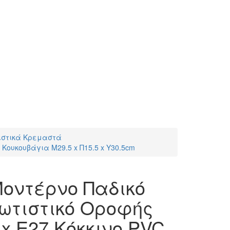
ιστικά Κρεμαστά
Κουκουβάγια Μ29.5 x Π15.5 x Υ30.5cm
οντέρνο Παδικό
ωτιστικό Οροφής
x E27 Κόκκινο PVC