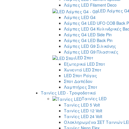
Λάμπες LED Filament Deco
LED Λάμπες G4
Λάμπες LED G4
Λάμπες G4 LED UFO COB Back P
Λάμπες LED G4 Κυλινδρικές Bac
Λάμπες G4 LED Side Pin
Λάμπες G4 LED Back Pin
Λάμπες LED G9 Σιλικόνης
Λάμπες LED G9 Πλαστικές
LED Σποτ
Εξωτερικά LED Σποτ
Χωνευτά LED Σποτ
LED Σποτ Ράγας
Σποτ Δαπέδου
Λαμπτήρες Σποτ
Ταινίες LED - Τροφοδοτικά
Ταινίες LED
Ταινίες LED 5 Volt
Ταινίες LED 12 Volt
Ταινίες LED 24 Volt
Ολοκληρωμένα ΣΕΤ Ταινιών LE
Ταινίες Neon Flex