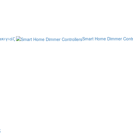
κιγιάζ
Smart Home Dimmer Contr
ς