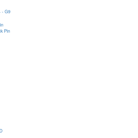
 - G9
in
k Pin
D