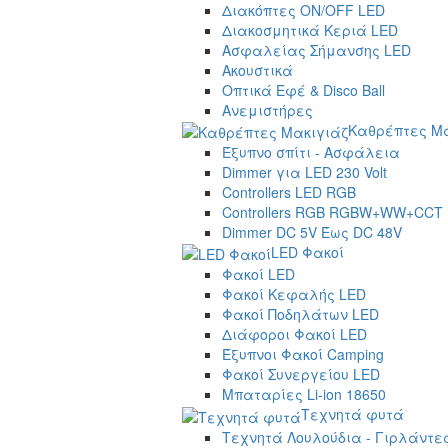
Διακόπτες ON/OFF LED
Διακοσμητικά Κεριά LED
Ασφαλείας Σήμανσης LED
Ακουστικά
Οπτικά Εφέ & Disco Ball
Ανεμιστήρες
Καθρέπτες Μα
Έξυπνο σπίτι - Ασφάλεια
Dimmer για LED 230 Volt
Controllers LED RGB
Controllers RGB RGBW+WW+CCT
Dimmer DC 5V Έως DC 48V
LED Φακοί
Φακοί LED
Φακοί Κεφαλής LED
Φακοί Ποδηλάτων LED
Διάφοροι Φακοί LED
Έξυπνοι Φακοί Camping
Φακοί Συνεργείου LED
Μπαταρίες Li-ion 18650
Τεχνητά φυτά
Τεχνητά Λουλούδια - Γιρλάντε