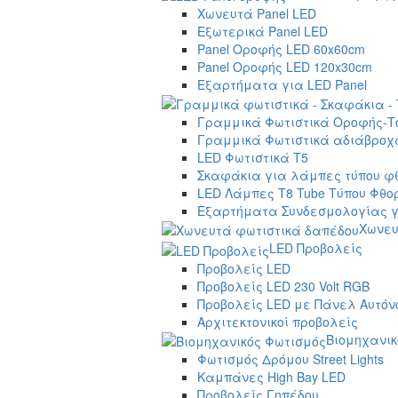
Χωνευτά Panel LED
Εξωτερικά Panel LED
Panel Οροφής LED 60x60cm
Panel Οροφής LED 120x30cm
Εξαρτήματα για LED Panel
Γραμμικά Φωτιστικά Οροφής-Τ
Γραμμικά Φωτιστικά αδιάβροχα
LED Φωτιστικά T5
Σκαφάκια για λάμπες τύπου φ
LED Λάμπες T8 Tube Τύπου Φθο
Εξαρτήματα Συνδεσμολογίας γ
Χωνευ
LED Προβολείς
Προβολείς LED
Προβολείς LED 230 Volt RGB
Προβολείς LED με Πάνελ Αυτόν
Αρχιτεκτονικοί προβολείς
Βιομηχανικ
Φωτισμός Δρόμου Street Lights
Καμπάνες High Bay LED
Προβολείς Γηπέδου