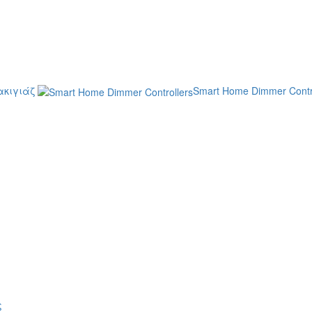
κιγιάζ
Smart Home Dimmer Contr
ς