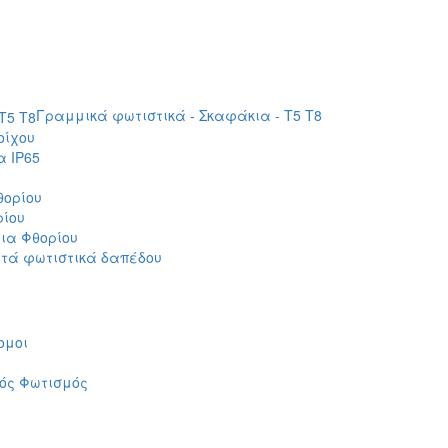
Γραμμικά φωτιστικά - Σκαφάκια - Τ5 T8
οίχου
 IP65
θορίου
ρίου
ια Φθορίου
τά φωτιστικά δαπέδου
ομοι
ός Φωτισμός