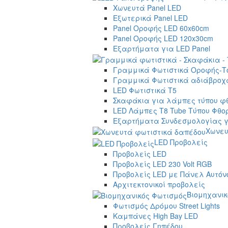
Χωνευτά Panel LED
Εξωτερικά Panel LED
Panel Οροφής LED 60x60cm
Panel Οροφής LED 120x30cm
Εξαρτήματα για LED Panel
Γραμμικά Φωτιστικά Οροφής-Τ
Γραμμικά Φωτιστικά αδιάβροχα
LED Φωτιστικά T5
Σκαφάκια για λάμπες τύπου φ
LED Λάμπες T8 Tube Τύπου Φθο
Εξαρτήματα Συνδεσμολογίας γ
Χωνευ
LED Προβολείς
Προβολείς LED
Προβολείς LED 230 Volt RGB
Προβολείς LED με Πάνελ Αυτόν
Αρχιτεκτονικοί προβολείς
Βιομηχανικ
Φωτισμός Δρόμου Street Lights
Καμπάνες High Bay LED
Προβολείς Γηπέδου