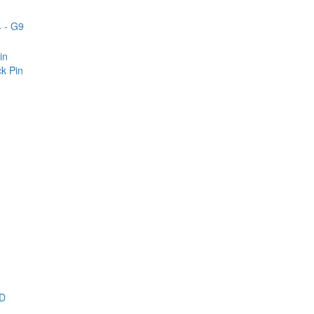
 - G9
in
k Pin
D