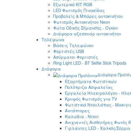
Εξωτερικό ΚΙΤ RGB
LED Φωτισμός Πινακίδας
Προβολείς & Μπάρες αυτοκινήτου
Φωτισμός Αυτοκινήτου Neon
Φώτα Οδικής Σήμανσης - Όγκου
Διάφορα αξεσουάρ αυτοκινήτου
Τηλέφωνα
Βάσεις Τηλεφώνου
Φορτιστές USB
Ασύρματοι Φορτιστές
Ring Light LED - BT Selfie Stick Tripods
Διάφορα
Διάφορα Προϊό
Εξαρτήματα Φωτιστικών
Πολύπριζα Ασφαλείας
Εργαλεία Ηλεκτρολόγου - Ηλεκ
Κρυφός Φωτισμός για TV
Φωτιστικά Ντουλάπας - Μακιγι
Αντάπτορες
Καλώδια - Ντουί
Ανιχνευτές Αισθητήρες Φωτός Κ
Γιρλάντες LED - Χαλκός/Σύρμα