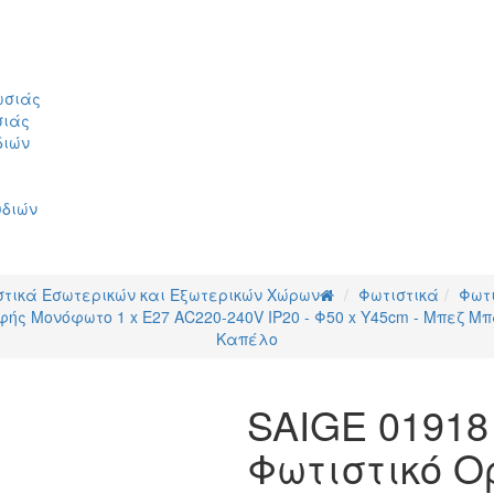
ωσιάς
σιάς
διών
υδιών
στικά Εσωτερικών και Εξωτερικών Χώρων
Φωτιστικά
Φωτ
φής Μονόφωτο 1 x E27 AC220-240V IP20 - Φ50 x Υ45cm - Μπεζ 
Καπέλο
SAIGE 01918
Φωτιστικό Ο