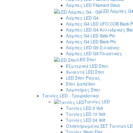
Λάμπες LED Filament Deco
LED Λάμπες G4
Λάμπες LED G4
Λάμπες G4 LED UFO COB Back P
Λάμπες LED G4 Κυλινδρικές Bac
Λάμπες G4 LED Side Pin
Λάμπες G4 LED Back Pin
Λάμπες LED G9 Σιλικόνης
Λάμπες LED G9 Πλαστικές
LED Σποτ
Εξωτερικά LED Σποτ
Χωνευτά LED Σποτ
LED Σποτ Ράγας
Σποτ Δαπέδου
Λαμπτήρες Σποτ
Ταινίες LED - Τροφοδοτικά
Ταινίες LED
Ταινίες LED 5 Volt
Ταινίες LED 12 Volt
Ταινίες LED 24 Volt
Ολοκληρωμένα ΣΕΤ Ταινιών LE
Ταινίες Neon Flex