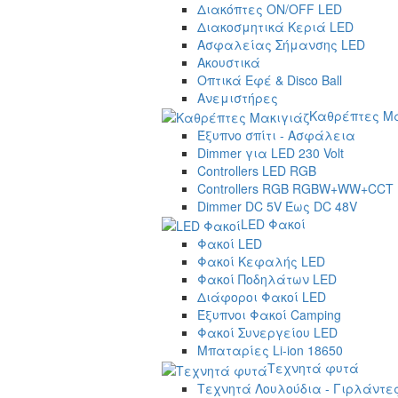
Διακόπτες ON/OFF LED
Διακοσμητικά Κεριά LED
Ασφαλείας Σήμανσης LED
Ακουστικά
Οπτικά Εφέ & Disco Ball
Ανεμιστήρες
Καθρέπτες Μα
Έξυπνο σπίτι - Ασφάλεια
Dimmer για LED 230 Volt
Controllers LED RGB
Controllers RGB RGBW+WW+CCT
Dimmer DC 5V Έως DC 48V
LED Φακοί
Φακοί LED
Φακοί Κεφαλής LED
Φακοί Ποδηλάτων LED
Διάφοροι Φακοί LED
Έξυπνοι Φακοί Camping
Φακοί Συνεργείου LED
Μπαταρίες Li-ion 18650
Τεχνητά φυτά
Τεχνητά Λουλούδια - Γιρλάντε