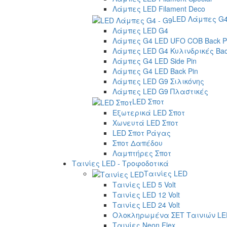
Λάμπες LED Filament Deco
LED Λάμπες G4
Λάμπες LED G4
Λάμπες G4 LED UFO COB Back P
Λάμπες LED G4 Κυλινδρικές Bac
Λάμπες G4 LED Side Pin
Λάμπες G4 LED Back Pin
Λάμπες LED G9 Σιλικόνης
Λάμπες LED G9 Πλαστικές
LED Σποτ
Εξωτερικά LED Σποτ
Χωνευτά LED Σποτ
LED Σποτ Ράγας
Σποτ Δαπέδου
Λαμπτήρες Σποτ
Ταινίες LED - Τροφοδοτικά
Ταινίες LED
Ταινίες LED 5 Volt
Ταινίες LED 12 Volt
Ταινίες LED 24 Volt
Ολοκληρωμένα ΣΕΤ Ταινιών LE
Ταινίες Neon Flex