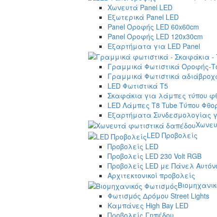
Χωνευτά Panel LED
Εξωτερικά Panel LED
Panel Οροφής LED 60x60cm
Panel Οροφής LED 120x30cm
Εξαρτήματα για LED Panel
Γραμμικά Φωτιστικά Οροφής-Τ
Γραμμικά Φωτιστικά αδιάβροχα
LED Φωτιστικά T5
Σκαφάκια για λάμπες τύπου φ
LED Λάμπες T8 Tube Τύπου Φθο
Εξαρτήματα Συνδεσμολογίας γ
Χωνευ
LED Προβολείς
Προβολείς LED
Προβολείς LED 230 Volt RGB
Προβολείς LED με Πάνελ Αυτόν
Αρχιτεκτονικοί προβολείς
Βιομηχανικ
Φωτισμός Δρόμου Street Lights
Καμπάνες High Bay LED
Προβολείς Γηπέδου