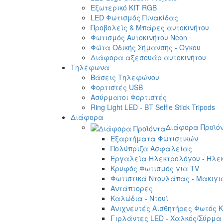
Εξωτερικό ΚΙΤ RGB
LED Φωτισμός Πινακίδας
Προβολείς & Μπάρες αυτοκινήτου
Φωτισμός Αυτοκινήτου Neon
Φώτα Οδικής Σήμανσης - Όγκου
Διάφορα αξεσουάρ αυτοκινήτου
Τηλέφωνα
Βάσεις Τηλεφώνου
Φορτιστές USB
Ασύρματοι Φορτιστές
Ring Light LED - BT Selfie Stick Tripods
Διάφορα
Διάφορα Προϊό
Εξαρτήματα Φωτιστικών
Πολύπριζα Ασφαλείας
Εργαλεία Ηλεκτρολόγου - Ηλεκ
Κρυφός Φωτισμός για TV
Φωτιστικά Ντουλάπας - Μακιγι
Αντάπτορες
Καλώδια - Ντουί
Ανιχνευτές Αισθητήρες Φωτός Κ
Γιρλάντες LED - Χαλκός/Σύρμα