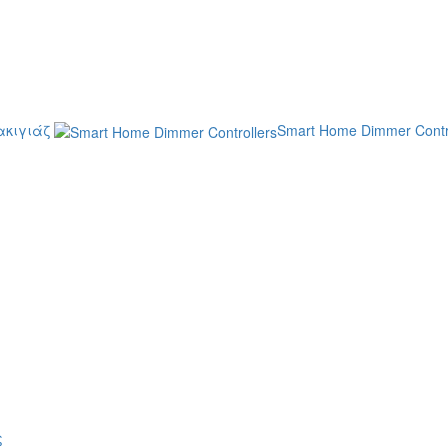
κιγιάζ
Smart Home Dimmer Contr
ς