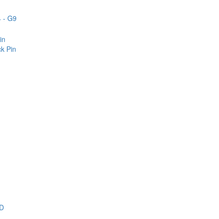
 - G9
in
k Pin
D