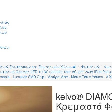
ωσιάς
σιάς
διών
υδιών
στικά Εσωτερικών και Εξωτερικών Χώρων
Φωτιστικά
Φωτ
τιστικό Οροφής LED 120W 12000lm 180° AC 220-240V IP20 Ρυθμ
mable - Lumileds SMD Chip - Μαύρο Ματ - Μ80 x Π80 x Υ80cm - 3 
kelvo® DIAM
Κρεμαστό Φ